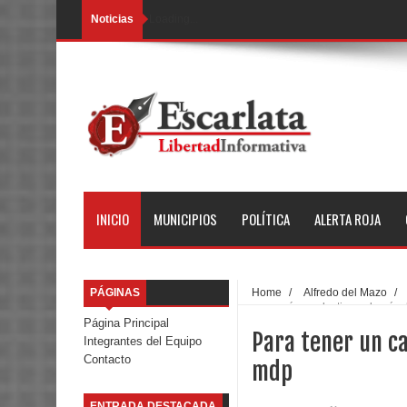
Noticias
Loading...
INICIO
MUNICIPIOS
POLÍTICA
ALERTA ROJA
PÁGINAS
Home
/
Alfredo del Mazo
/
campo más productivo, edoméx 
Página Principal
Para tener un c
Integrantes del Equipo
Contacto
mdp
ENTRADA DESTACADA