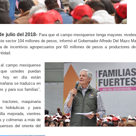
 julio del 2018-
Para que el campo mexiquense tenga mayores niveles
ste sector 104 millones de pesos, informó el Gobernador Alfredo Del Mazo M
rega de incentivos agropecuarios por 60 millones de pesos a productores d
ntidad.
 al campo mexiquense
 que ustedes puedan
e hoy en día están
 mañana se traduzca en
s y para sus familias”,
 tractores, maquinaria
es hidráulicas y para
illa mejorada, vientres
os y colmenas a más de
uenses del oriente del