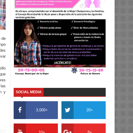
o de
mpo
ndes
var
llo
 que
ores
las
n y
SOCIAL MEDIA
3,000+
20+
10+
8+