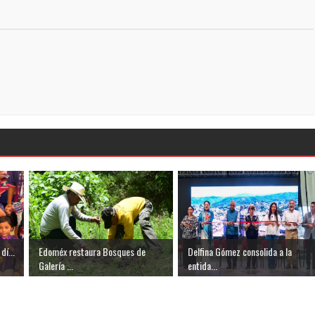
dí...
Edoméx restaura Bosques de
Delfina Gómez consolida a la
Galería ...
entida...