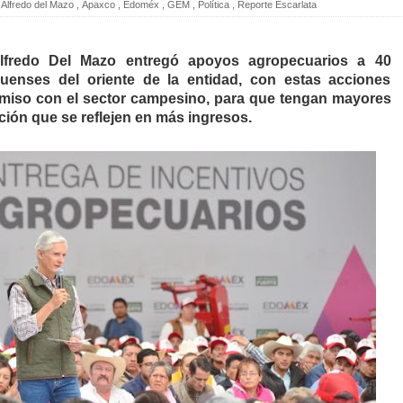
Alfredo del Mazo
,
Apaxco
,
Edoméx
,
GEM
,
Política
,
Reporte Escarlata
lfredo Del Mazo entregó apoyos agropecuarios a 40
uenses del oriente de la entidad, con estas acciones
omiso con el sector campesino, para que tengan mayores
ción que se reflejen en más ingresos.