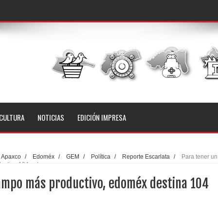
CULTURA
NOTICIAS
EDICIÓN IMPRESA
Apaxco
/
Edoméx
/
GEM
/
Política
/
Reporte Escarlata
/
Para tener un
destina 104 mdp
ampo más productivo, edoméx destina 104