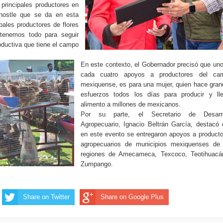
principales productores en
onostle que se da en esta
pales productores de flores
tenemos todo para seguir
oductiva que tiene el campo
En este contexto, el Gobernador precisó que un
cada cuatro apoyos a productores del ca
mexiquense, es para una mujer, quien hace gra
esfuerzos todos los días para producir y lle
alimento a millones de mexicanos.
Por su parte, el Secretario de Desarro
Agropecuario, Ignacio Beltrán García, destacó
en este evento se entregaron apoyos a product
agropecuarios de municipios mexiquenses de 
regiones de Amecameca, Texcoco, Teotihuacá
Zumpango.
Share on Twitter
Share on Google Plus