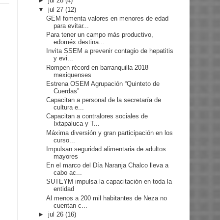
►
jul 28
(4)
▼
jul 27
(12)
GEM fomenta valores en menores de edad
para evitar...
Para tener un campo más productivo,
edoméx destina...
Invita SSEM a prevenir contagio de hepatitis
y evi...
Rompen récord en barranquilla 2018
mexiquenses
Estrena OSEM Agrupación “Quinteto de
Cuerdas”
Capacitan a personal de la secretaría de
cultura e...
Capacitan a contralores sociales de
Ixtapaluca y T...
Máxima diversión y gran participación en los
curso...
Impulsan seguridad alimentaria de adultos
mayores
En el marco del Día Naranja Chalco lleva a
cabo ac...
SUTEYM impulsa la capacitación en toda la
entidad
Al menos a 200 mil habitantes de Neza no
cuentan c...
►
jul 26
(16)