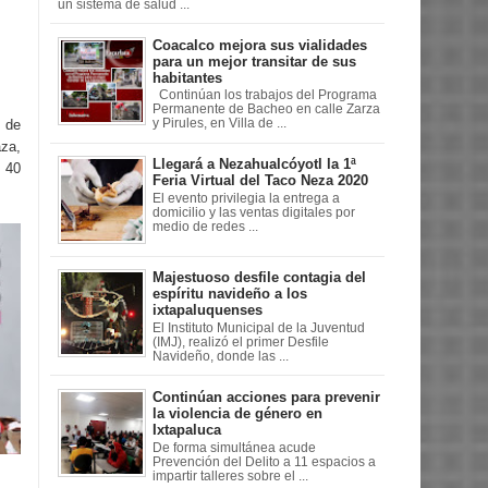
un sistema de salud ...
Coacalco mejora sus vialidades
para un mejor transitar de sus
habitantes
Continúan los trabajos del Programa
Permanente de Bacheo en calle Zarza
 de
y Pirules, en Villa de ...
aza,
Llegará a Nezahualcóyotl la 1ª
e 40
Feria Virtual del Taco Neza 2020
El evento privilegia la entrega a
domicilio y las ventas digitales por
medio de redes ...
Majestuoso desfile contagia del
espíritu navideño a los
ixtapaluquenses
El Instituto Municipal de la Juventud
(IMJ), realizó el primer Desfile
Navideño, donde las ...
Continúan acciones para prevenir
la violencia de género en
Ixtapaluca
De forma simultánea acude
Prevención del Delito a 11 espacios a
impartir talleres sobre el ...