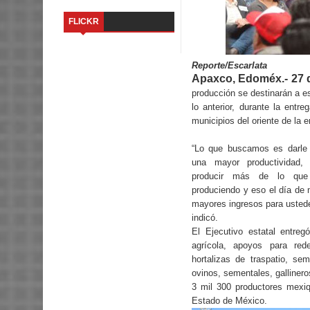
FLICKR
Reporte/Escarlata
Apaxco, Edoméx.- 27 de
producción se destinarán a e
lo anterior, durante la ent
municipios del oriente de la e
“Lo que buscamos es darle
una mayor productividad,
producir más de lo qu
produciendo y eso el día de
mayores ingresos para ustede
indicó.
El Ejecutivo estatal entregó
agrícola, apoyos para red
hortalizas de traspatio, sem
ovinos, sementales, galliner
3 mil 300 productores mexiq
Estado de México.