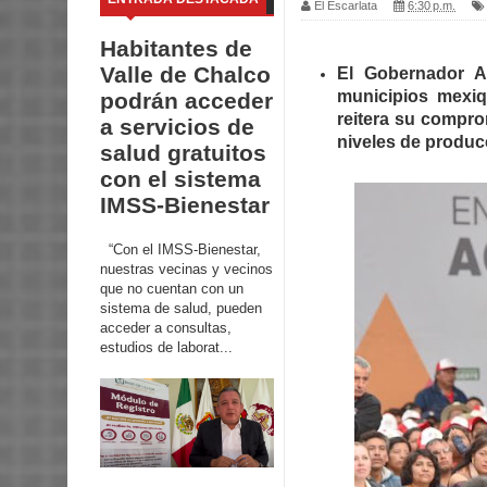
El Escarlata
6:30 p.m.
Habitantes de
Valle de Chalco
El Gobernador A
municipios mexiq
podrán acceder
reitera su compr
a servicios de
niveles de produc
salud gratuitos
con el sistema
IMSS-Bienestar
“Con el IMSS-Bienestar,
nuestras vecinas y vecinos
que no cuentan con un
sistema de salud, pueden
acceder a consultas,
estudios de laborat...