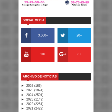
SOCIAL MEDIA
3,000+
20+
10+
8+
ARCHIVO DE NOTICIAS
►
2026
(166)
►
2025
(1874)
►
2024
(2501)
►
2023
(1149)
►
2022
(2281)
►
2021
(2429)