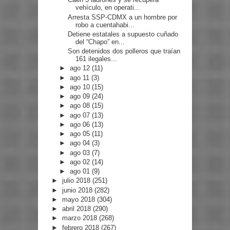
vehículo, en operati...
Arresta SSP-CDMX a un hombre por
robo a cuentahabi...
Detiene estatales a supuesto cuñado
del “Chapo” en...
Son detenidos dos polleros que traían
161 ilegales...
►
ago 12
(11)
►
ago 11
(3)
►
ago 10
(15)
►
ago 09
(24)
►
ago 08
(15)
►
ago 07
(13)
►
ago 06
(13)
►
ago 05
(11)
►
ago 04
(3)
►
ago 03
(7)
►
ago 02
(14)
►
ago 01
(9)
►
julio 2018
(251)
►
junio 2018
(282)
►
mayo 2018
(304)
►
abril 2018
(290)
►
marzo 2018
(268)
►
febrero 2018
(267)