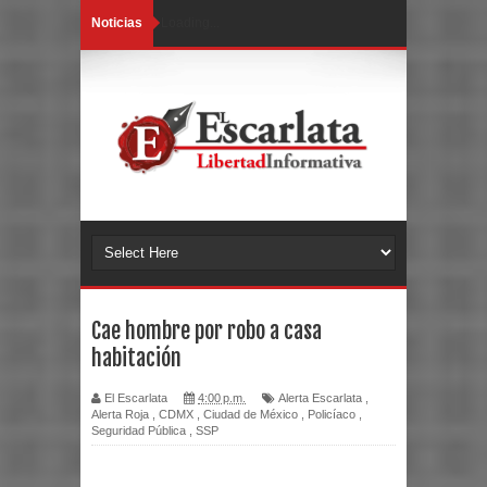
Noticias
Loading...
Cae hombre por robo a casa
habitación
El Escarlata
4:00 p.m.
Alerta Escarlata
,
Alerta Roja
,
CDMX
,
Ciudad de México
,
Policíaco
,
Seguridad Pública
,
SSP