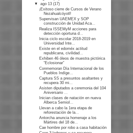
▼
ago 13
(17)
¡Exitoso cierre de Cursos de Verano
Nezahualcóyotl!
Supervisan UAEMEX y SOP
construcción de Unidad Aca...
Realiza ISSEMyM acciones para
detección oportuna d...
Inicia ciclo escolar 2018-2019 en
Universidad Inte...
Existe en el edoméx actitud
republicana, civilidad...
Exhiben 46 óleos de muestra pictórica
“Eclosionar”
Conmemoran Día Internacional de los
Pueblos Indíge...
Captura SS a presuntos asaltantes y
recupera 30 mi...
Asisten diputados a ceremonia del 104
Aniversario ...
Inician clases de natación en nueva
Alberca Semiol...
Llevan a cabo la 1era etapa de
reforestación de la...
Antorcha anuncia homenaje a los
Mártires del 18 de...
Cae hombre por robo a casa habitación
Caen 3 ladrones y se recupera