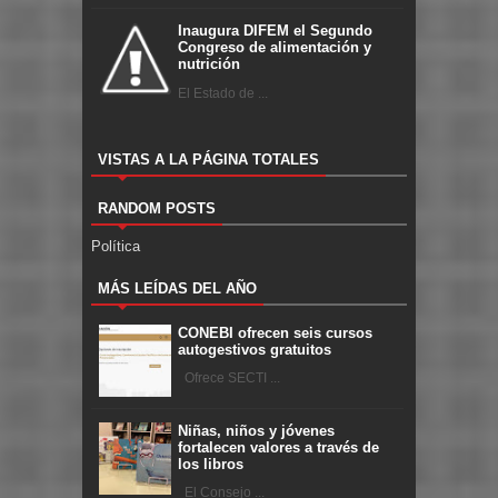
Inaugura DIFEM el Segundo
Congreso de alimentación y
nutrición
El Estado de ...
VISTAS A LA PÁGINA TOTALES
RANDOM POSTS
Política
MÁS LEÍDAS DEL AÑO
CONEBI ofrecen seis cursos
autogestivos gratuitos
Ofrece SECTI ...
Niñas, niños y jóvenes
fortalecen valores a través de
los libros
El Consejo ...