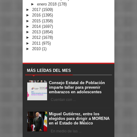
►
enero 2018
(178)
►
2017
(1509)
►
2016
(1395)
►
2015
(1358)
►
2014
(1697)
►
2013
(1854)
►
2012
(1678)
►
2011
(975)
►
2010
(1)
MÁS LEÍDAS DEL MES
Consejo Estatal de Población
imparte taller para prevenir
embarazos en adolescentes
Cuentan con ...
Miguel Gutiérrez, entre los
elegidos para dirigir a MORENA
en el Estado de México
En medio de las ...