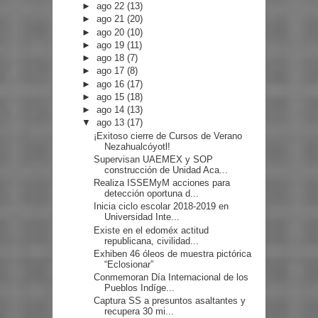
►
ago 22
(13)
►
ago 21
(20)
►
ago 20
(10)
►
ago 19
(11)
►
ago 18
(7)
►
ago 17
(8)
►
ago 16
(17)
►
ago 15
(18)
►
ago 14
(13)
▼
ago 13
(17)
¡Exitoso cierre de Cursos de Verano
Nezahualcóyotl!
Supervisan UAEMEX y SOP
construcción de Unidad Aca...
Realiza ISSEMyM acciones para
detección oportuna d...
Inicia ciclo escolar 2018-2019 en
Universidad Inte...
Existe en el edoméx actitud
republicana, civilidad...
Exhiben 46 óleos de muestra pictórica
“Eclosionar”
Conmemoran Día Internacional de los
Pueblos Indíge...
Captura SS a presuntos asaltantes y
recupera 30 mi...