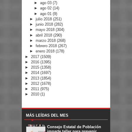
►
ago 03
(7)
►
ago 02
(14)
►
ago 01
(9)
►
julio 2018
(251)
►
junio 2018
(282)
►
mayo 2018
(304)
►
abril 2018
(290)
►
marzo 2018
(268)
►
febrero 2018
(267)
►
enero 2018
(178)
►
2017
(1509)
►
2016
(1395)
►
2015
(1358)
►
2014
(1697)
►
2013
(1854)
►
2012
(1678)
►
2011
(975)
►
2010
(1)
MÁS LEÍDAS DEL MES
Consejo Estatal de Población
imparte taller para prevenir