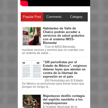
Popular Post
Comments
Category
Habitantes de Valle de
Chalco podrán acceder a
servicios de salud gratuitos
con el sistema IMSS-
Bienestar
“Con el IMSS-Bienestar,
nuestras vecinas y vecinos que no cuentan con
un sistema de salud ...
“100 periodistas por el
Estado de México”, exigimos
detener leyes que atentan en
contra de la libertad de
expresión en el país
100 Periodistas por El Estado
De México se pronuncian para frenar leyes que
pongan en riesgo la ...
Majestuoso desfile contagia
del espíritu navideño a los
ixtapaluquenses
El Instituto Municipal de la