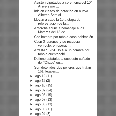
Asisten diputados a ceremonia del 104
Aniversario ...
Inician clases de natación en nueva
Alberca Semiol...
Llevan a cabo la 1era etapa de
reforestación de la...
Antorcha anuncia homenaje a los
Mártires del 18 de...
Cae hombre por robo a casa habitación
Caen 3 ladrones y se recupera
vehículo, en operati...
Arresta SSP-CDMX a un hombre por
robo a cuentahabi...
Detiene estatales a supuesto cuñado
del “Chapo” en...
Son detenidos dos polleros que traían
161 ilegales...
►
ago 12
(11)
►
ago 11
(3)
►
ago 10
(15)
►
ago 09
(24)
►
ago 08
(15)
►
ago 07
(13)
►
ago 06
(13)
►
ago 05
(11)
►
ago 04
(3)