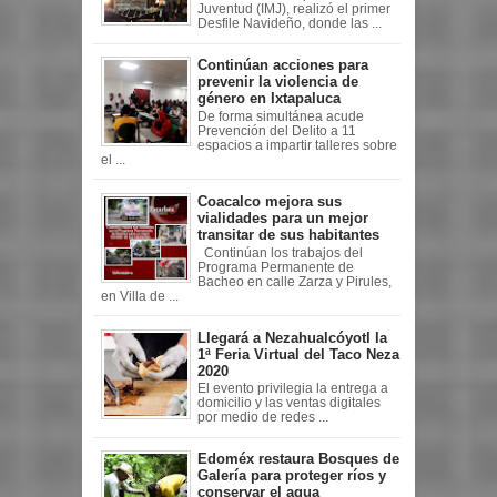
Juventud (IMJ), realizó el primer
Desfile Navideño, donde las ...
Continúan acciones para
prevenir la violencia de
género en Ixtapaluca
De forma simultánea acude
Prevención del Delito a 11
espacios a impartir talleres sobre
el ...
Coacalco mejora sus
vialidades para un mejor
transitar de sus habitantes
Continúan los trabajos del
Programa Permanente de
Bacheo en calle Zarza y Pirules,
en Villa de ...
Llegará a Nezahualcóyotl la
1ª Feria Virtual del Taco Neza
2020
El evento privilegia la entrega a
domicilio y las ventas digitales
por medio de redes ...
Edoméx restaura Bosques de
Galería para proteger ríos y
conservar el agua