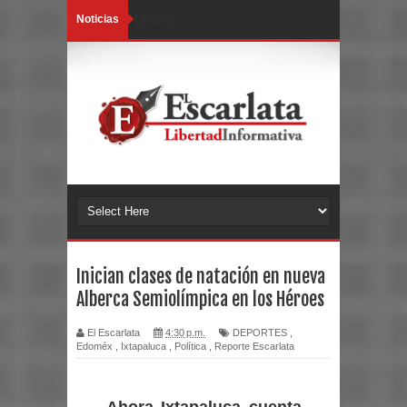
Noticias
Loading...
Inician clases de natación en nueva
Alberca Semiolímpica en los Héroes
El Escarlata
4:30 p.m.
DEPORTES
,
Edoméx
,
Ixtapaluca
,
Política
,
Reporte Escarlata
Ahora Ixtapaluca cuenta