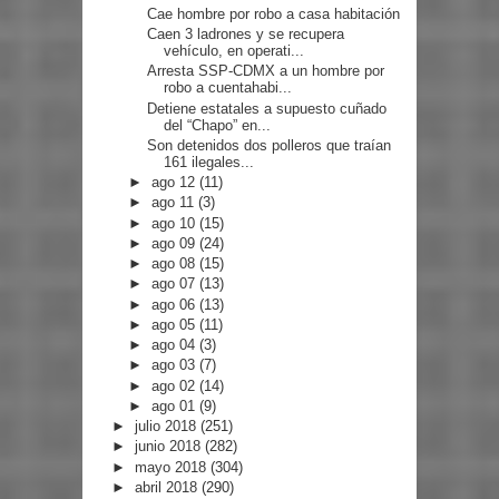
Cae hombre por robo a casa habitación
Caen 3 ladrones y se recupera
vehículo, en operati...
Arresta SSP-CDMX a un hombre por
robo a cuentahabi...
Detiene estatales a supuesto cuñado
del “Chapo” en...
Son detenidos dos polleros que traían
161 ilegales...
►
ago 12
(11)
►
ago 11
(3)
►
ago 10
(15)
►
ago 09
(24)
►
ago 08
(15)
►
ago 07
(13)
►
ago 06
(13)
►
ago 05
(11)
►
ago 04
(3)
►
ago 03
(7)
►
ago 02
(14)
►
ago 01
(9)
►
julio 2018
(251)
►
junio 2018
(282)
►
mayo 2018
(304)
►
abril 2018
(290)