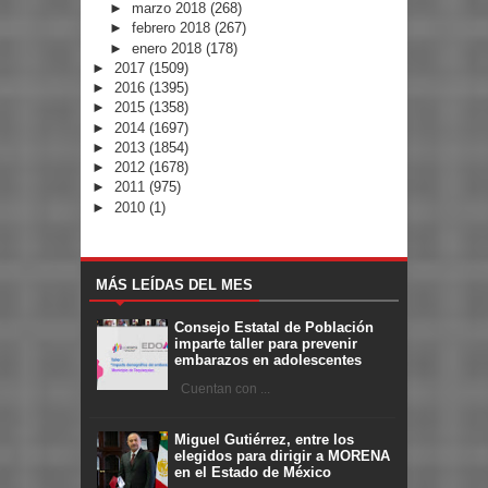
►
marzo 2018
(268)
►
febrero 2018
(267)
►
enero 2018
(178)
►
2017
(1509)
►
2016
(1395)
►
2015
(1358)
►
2014
(1697)
►
2013
(1854)
►
2012
(1678)
►
2011
(975)
►
2010
(1)
MÁS LEÍDAS DEL MES
Consejo Estatal de Población
imparte taller para prevenir
embarazos en adolescentes
Cuentan con ...
Miguel Gutiérrez, entre los
elegidos para dirigir a MORENA
en el Estado de México