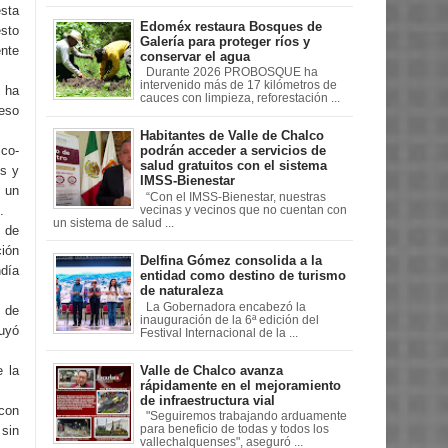
sta
Edoméx restaura Bosques de
esto
Galería para proteger ríos y
nte
conservar el agua
Durante 2026 PROBOSQUE ha
intervenido más de 17 kilómetros de
e ha
cauces con limpieza, reforestación ...
 eso
Habitantes de Valle de Chalco
lco-
podrán acceder a servicios de
salud gratuitos con el sistema
es y
IMSS-Bienestar
 un
“Con el IMSS-Bienestar, nuestras
.
vecinas y vecinos que no cuentan con
un sistema de salud ...
, de
ción
Delfina Gómez consolida a la
ndía
entidad como destino de turismo
de naturaleza
La Gobernadora encabezó la
e de
inauguración de la 6ª edición del
luyó
Festival Internacional de la ...
Valle de Chalco avanza
e la
rápidamente en el mejoramiento
de infraestructura vial
 con
"Seguiremos trabajando arduamente
 sin
para beneficio de todas y todos los
vallechalquenses", aseguró ...