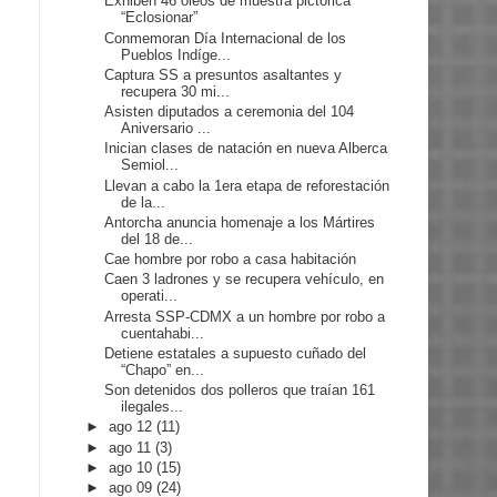
Exhiben 46 óleos de muestra pictórica
“Eclosionar”
Conmemoran Día Internacional de los
Pueblos Indíge...
Captura SS a presuntos asaltantes y
recupera 30 mi...
Asisten diputados a ceremonia del 104
Aniversario ...
Inician clases de natación en nueva Alberca
Semiol...
Llevan a cabo la 1era etapa de reforestación
de la...
Antorcha anuncia homenaje a los Mártires
del 18 de...
Cae hombre por robo a casa habitación
Caen 3 ladrones y se recupera vehículo, en
operati...
Arresta SSP-CDMX a un hombre por robo a
cuentahabi...
Detiene estatales a supuesto cuñado del
“Chapo” en...
Son detenidos dos polleros que traían 161
ilegales...
►
ago 12
(11)
►
ago 11
(3)
►
ago 10
(15)
►
ago 09
(24)