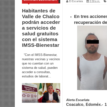
El Escarlata
3:30 p.m.
Habitantes de
Valle de Chalco
En tres acciones
podrán acceder
recuperación de
a servicios de
salud gratuitos
con el sistema
IMSS-Bienestar
“Con el IMSS-Bienestar,
nuestras vecinas y vecinos
que no cuentan con un
sistema de salud, pueden
acceder a consultas,
estudios de laborat...
Alerta Escarlata
Coacalco, Edoméx.- 1