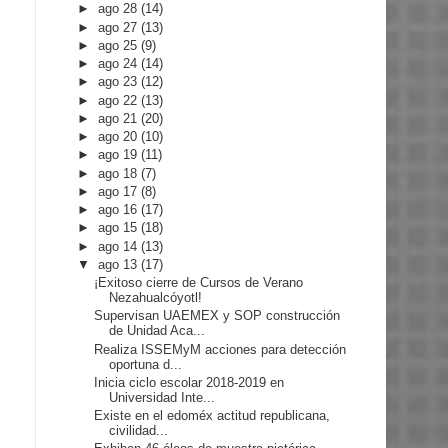
►
ago 28
(14)
►
ago 27
(13)
►
ago 25
(9)
►
ago 24
(14)
►
ago 23
(12)
►
ago 22
(13)
►
ago 21
(20)
►
ago 20
(10)
►
ago 19
(11)
►
ago 18
(7)
►
ago 17
(8)
►
ago 16
(17)
►
ago 15
(18)
►
ago 14
(13)
▼
ago 13
(17)
¡Exitoso cierre de Cursos de Verano
Nezahualcóyotl!
Supervisan UAEMEX y SOP construcción
de Unidad Aca...
Realiza ISSEMyM acciones para detección
oportuna d...
Inicia ciclo escolar 2018-2019 en
Universidad Inte...
Existe en el edoméx actitud republicana,
civilidad...