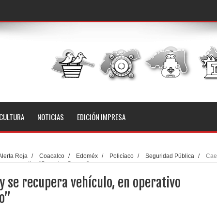
CULTURA
NOTICIAS
EDICIÓN IMPRESA
Alerta Roja
/
Coacalco
/
Edoméx
/
Policíaco
/
Seguridad Pública
/
Cae
o, en operativo “Coacalco Seguro”
y se recupera vehículo, en operativo
o”