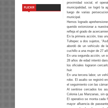
proximidad social, el ope
municipalidad, se logró la 
FLICKR
luego de varias persecucio
municipal.
Hemos logrado aprehensiones
querido extorsionar a nuestr
refleja el grado de acercamien
En la primera acción, tras un
Tultepec a dos sujetos, “As
abordó de un vehículo de l
cuchillo a una mujer de 27 a
En una segunda acción, un su
28 años de edad intentó darse
los oficiales lograron cerca
huir.
En una tercera labor, un veh
robo. El asalto se registró 
el seguimiento con las cámar
Al sentirse cercados los as
Colonia Las Manzanas, sin qu
El operativo se monta cada f
mayor afluencia de paseante