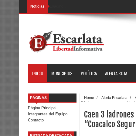
Noticias
Loading...
INICIO
MUNICIPIOS
POLÍTICA
ALERTA ROJA
PÁGINAS
Home
/
Alerta Escarlata
/
3 ladrones y se recupera vehícul
Página Principal
Caen 3 ladrones 
Integrantes del Equipo
Contacto
“Coacalco Segur
ENTRADA DESTACADA