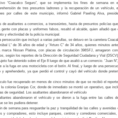
rativo “Coacalco Seguro”, que se implementa los fines de semana en e
aprehensión de tres presuntos ladrones y la recuperación de un vehículo, 
nes por calles de este municipio, informó Gabriel Pawlíng Alva, preside
 de asaltantes a comercios, a transeúntes, hasta de presuntos policías qu
a gente con placas y uniformes falsos, resaltó el alcalde, quien añadió que
to y efectividad de la policía municipal.
a persecución que incluyó a varias patrullas, se detuvo en la carretera Coaca
drúbal L” de 36 años de edad y “Arturo C” de 34 años, quienes minutos ant
a marca Nissan Platina, con placas de circulación 398SFJ, amagaron con
ños, según los reportes de la Dirección de Seguridad Ciudadana y Vial (DSCV)
jeto fue detenido sobre el Eje 8 luego de que asaltó a un comercio. “Juan N”
 a la fuga en una motocicleta con el botín. Al final, y luego de una persecu
rlo y aprehenderlo, ya que perdió el control y cayó del vehículo donde prete
ículo fue recuperado en menos de cinco minutos de que se recibió el report
en la colonia Granjas Cor, donde de inmediato se montó un operativo, que inc
as de seguridad. Los asaltantes abandonaron el vehículo
altantes abandonaron el vehículo y se dieron a la fuga entre las calles d
e se les pudiera detener.
in de semana para resguardar la paz y tranquilidad de las calles y avenidas
s y compradores, esto incluye parques, centros y corredores comerciales,