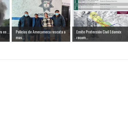
 en ...
Policías de Amecameca rescata a
Emite Protección Civil Edoméx
mas...
recom...