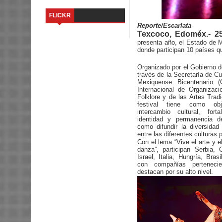
FLICKR
Reporte/Escarlata
Texcoco, Edoméx.- 2
presenta año, el Estado de M
donde participan 10 países qu
Organizado por el Gobierno d
través de la Secretaría de Cul
Mexiquense Bicentenario 
Internacional de Organizac
Folklore y de las Artes Trad
festival tiene como ob
intercambio cultural, for
identidad y permanencia de
como difundir la diversidad 
entre las diferentes culturas 
Con el lema “Vive el arte y e
danza”, participan Serbia, C
Israel, Italia, Hungría, Bras
con compañías pertenec
destacan por su alto nivel.