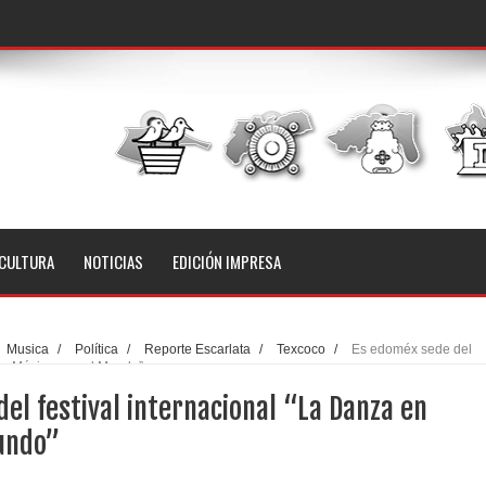
CULTURA
NOTICIAS
EDICIÓN IMPRESA
Musica
/
Política
/
Reporte Escarlata
/
Texcoco
/
Es edoméx sede del
 en México une al Mundo”
el festival internacional “La Danza en
undo”