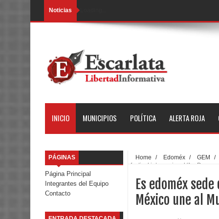
Noticias
Loading...
INICIO
MUNICIPIOS
POLÍTICA
ALERTA ROJA
PÁGINAS
Home
/
Edoméx
/
GEM
/
festival internacional “La Danza
Página Principal
Es edoméx sede d
Integrantes del Equipo
Contacto
México une al M
ENTRADA DESTACADA