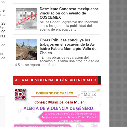
e de
Desmiente Congreso mexiquense
 el
vinculación con evento de
 la
COSCEMEX
Acusa Poder Legislativo uso indebido
 29
de su imagen en la publicidad del
Aire
evento de entrega de ...
:00
oras
Obras Públicas concluye los
trabajos en el socavón de la Av.
0 de
Isidro Fabela Municipio Valle de
Chalco
ico-
En las obras de reparación del
 de
socavón que tenía una profundidad de
4.5 m, se reparó tubería de ...
ALERTA DE VIOLENCIA DE GÉNERO EN CHALCO