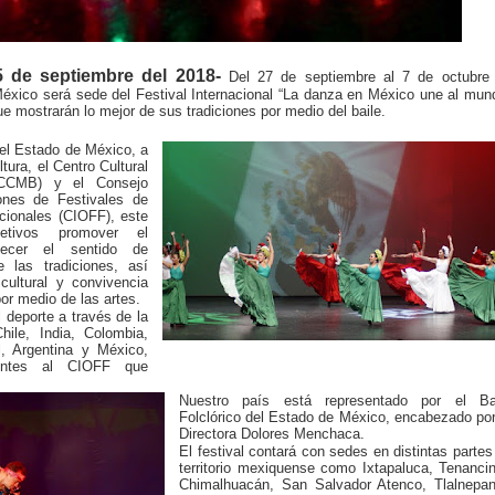
5 de septiembre del 2018-
Del 27 de septiembre al 7 de octubre 
éxico será sede del Festival Internacional “La danza en México une al mun
e mostrarán lo mejor de sus tradiciones por medio del baile.
el Estado de México, a
tura, el Centro Cultural
(CCMB) y el Consejo
iones de Festivales de
icionales (CIOFF), este
jetivos promover el
talecer el sentido de
 las tradiciones, así
cultural y convivencia
por medio de las artes.
l deporte a través de la
hile, India, Colombia,
il, Argentina y México,
ientes al CIOFF que
Nuestro país está representado por el Bal
Folclórico del Estado de México, encabezado po
Directora Dolores Menchaca.
El festival contará con sedes en distintas partes
territorio mexiquense como Ixtapaluca, Tenanci
Chimalhuacán, San Salvador Atenco, Tlalnepant