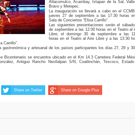
Atlacomulco, Acambay, Ixtapan de la Sal, Vall
Bravo y Metepec.
La inauguración se llevará a cabo en el CCMB,
jueves 27 de septiembre a las 17:30 horas en
Sala de Conciertos “Elisa Carrillo”.
Las siguientes presentaciones serán el sábado
de septiembre a las 12:00 horas en el Teatro al 
Libre; el domingo 30 de septiembre a las 11
horas en el Teatro al Aire Libre y a las 13:30 h
 Carrillo”.
 gastronómica y artesanal de los países participantes los días 27, 29 y 3
se Bicentenario se encuentra ubicado en el Km 14.3 Carretera Federal Méx
nzález, Antiguo Rancho Nextlalpan S/N, Coatlinchán, Texcoco, Estado
Share on Twitter
Share on Google Plus