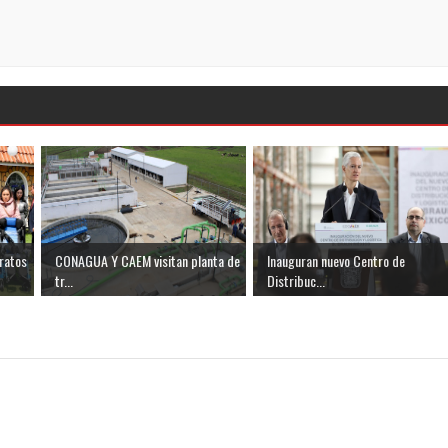
ratos
CONAGUA Y CAEM visitan planta de
Inauguran nuevo Centro de
tr...
Distribuc...