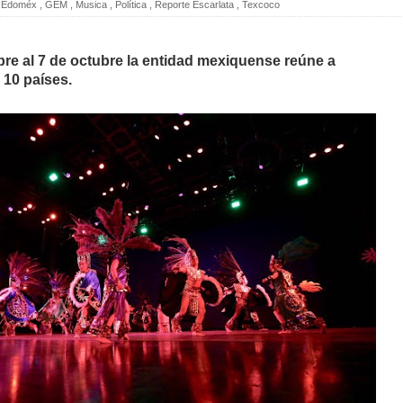
Edoméx
,
GEM
,
Musica
,
Política
,
Reporte Escarlata
,
Texcoco
bre al 7 de octubre la entidad mexiquense reúne a
 10 países.