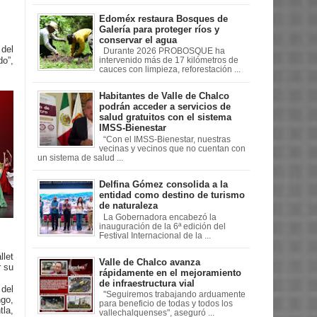
Edoméx restaura Bosques de
Galería para proteger ríos y
conservar el agua
del
Durante 2026 PROBOSQUE ha
do”,
intervenido más de 17 kilómetros de
cauces con limpieza, reforestación ...
Habitantes de Valle de Chalco
podrán acceder a servicios de
salud gratuitos con el sistema
IMSS-Bienestar
“Con el IMSS-Bienestar, nuestras
vecinas y vecinos que no cuentan con
un sistema de salud ...
Delfina Gómez consolida a la
entidad como destino de turismo
de naturaleza
La Gobernadora encabezó la
inauguración de la 6ª edición del
Festival Internacional de la ...
let
Valle de Chalco avanza
r su
rápidamente en el mejoramiento
de infraestructura vial
 del
"Seguiremos trabajando arduamente
ngo,
para beneficio de todas y todos los
la,
vallechalquenses", aseguró ...