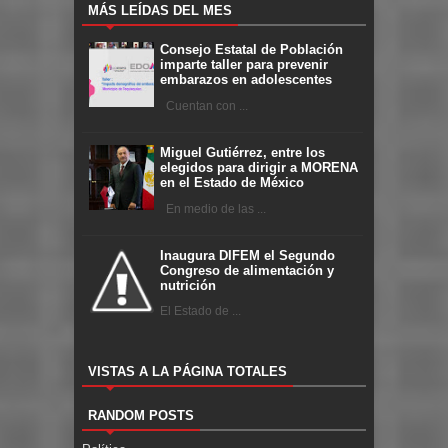
MÁS LEÍDAS DEL MES
Consejo Estatal de Población
imparte taller para prevenir
embarazos en adolescentes
Cuentan con ...
Miguel Gutiérrez, entre los
elegidos para dirigir a MORENA
en el Estado de México
En medio de las ...
Inaugura DIFEM el Segundo
Congreso de alimentación y
nutrición
El Estado de ...
VISTAS A LA PÁGINA TOTALES
RANDOM POSTS