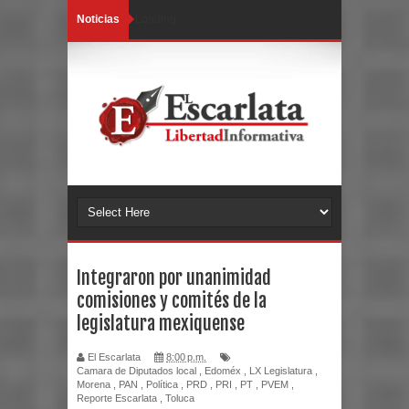
Noticias
Loading...
Integraron por unanimidad
comisiones y comités de la
legislatura mexiquense
El Escarlata
8:00 p.m.
Camara de Diputados local
,
Edoméx
,
LX Legislatura
,
Morena
,
PAN
,
Política
,
PRD
,
PRI
,
PT
,
PVEM
,
Reporte Escarlata
,
Toluca