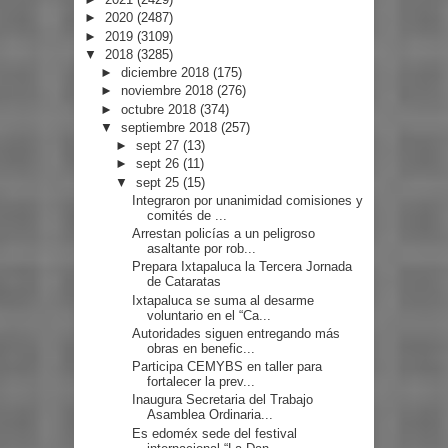
►
2020
(2487)
►
2019
(3109)
▼
2018
(3285)
►
diciembre 2018
(175)
►
noviembre 2018
(276)
►
octubre 2018
(374)
▼
septiembre 2018
(257)
►
sept 27
(13)
►
sept 26
(11)
▼
sept 25
(15)
Integraron por unanimidad comisiones y
comités de ...
Arrestan policías a un peligroso
asaltante por rob...
Prepara Ixtapaluca la Tercera Jornada
de Cataratas
Ixtapaluca se suma al desarme
voluntario en el “Ca...
Autoridades siguen entregando más
obras en benefic...
Participa CEMYBS en taller para
fortalecer la prev...
Inaugura Secretaria del Trabajo
Asamblea Ordinaria...
Es edoméx sede del festival