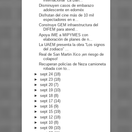
internacional “La Dan...
Disminuyen casos de embarazo
adolescente en edoméx
Disfrutan del cine más de 10 mil
espectadores en e...
Construye GEM infraestructura del
DIFEM para atend...
Apoya IME a MIPYMES con
elaboración de planes de n...
La UAEM presenta la obra “Los signos
del zodiaco” ...
Real de San Martin Xico ¡en riesgo de
colapso!
Recuperan policías de Neza camioneta
robada con to...
►
sept 24
(18)
►
sept 23
(18)
►
sept 20
(7)
►
sept 19
(10)
►
sept 18
(8)
►
sept 17
(14)
►
sept 16
(9)
►
sept 15
(19)
►
sept 12
(18)
►
sept 10
(8)
►
sept 09
(10)