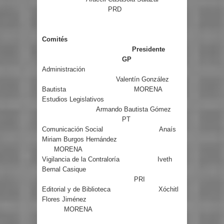
PRD
Comités
Presidente
GP
Administración
Valentín González
Bautista
MORENA
Estudios Legislativos
Armando Bautista Gómez
PT
Comunicación Social
Anaís
Miriam Burgos Hernández
MORENA
Vigilancia de la Contraloría
Iveth
Bernal Casique
PRI
Editorial y de Biblioteca
Xóchitl
Flores Jiménez
MORENA