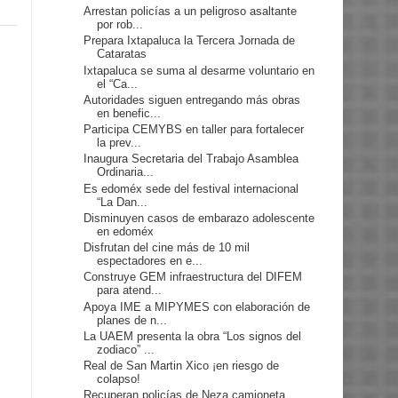
Arrestan policías a un peligroso asaltante
por rob...
Prepara Ixtapaluca la Tercera Jornada de
Cataratas
Ixtapaluca se suma al desarme voluntario en
el “Ca...
Autoridades siguen entregando más obras
en benefic...
Participa CEMYBS en taller para fortalecer
la prev...
Inaugura Secretaria del Trabajo Asamblea
Ordinaria...
Es edoméx sede del festival internacional
“La Dan...
Disminuyen casos de embarazo adolescente
en edoméx
Disfrutan del cine más de 10 mil
espectadores en e...
Construye GEM infraestructura del DIFEM
para atend...
Apoya IME a MIPYMES con elaboración de
planes de n...
La UAEM presenta la obra “Los signos del
zodiaco” ...
Real de San Martin Xico ¡en riesgo de
colapso!
Recuperan policías de Neza camioneta