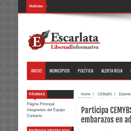
Noticias
Loading...
INICIO
MUNICIPIOS
POLÍTICA
ALERTA ROJA
PÁGINAS
Home
/
CEMyBS
/
Edomé
CEMYBS en taller para fortalece
Página Principal
Participa CEMYBS
Integrantes del Equipo
Contacto
embarazos en ad
ENTRADA DESTACADA