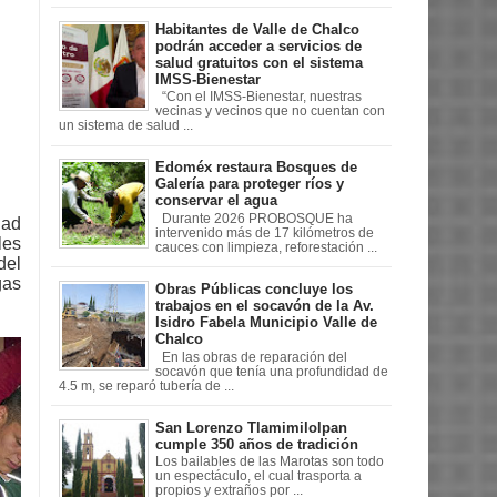
Habitantes de Valle de Chalco
podrán acceder a servicios de
salud gratuitos con el sistema
IMSS-Bienestar
“Con el IMSS-Bienestar, nuestras
vecinas y vecinos que no cuentan con
un sistema de salud ...
Edoméx restaura Bosques de
Galería para proteger ríos y
conservar el agua
Durante 2026 PROBOSQUE ha
dad
intervenido más de 17 kilómetros de
les
cauces con limpieza, reforestación ...
del
gas
Obras Públicas concluye los
trabajos en el socavón de la Av.
Isidro Fabela Municipio Valle de
Chalco
En las obras de reparación del
socavón que tenía una profundidad de
4.5 m, se reparó tubería de ...
San Lorenzo Tlamimilolpan
cumple 350 años de tradición
Los bailables de las Marotas son todo
un espectáculo, el cual trasporta a
propios y extraños por ...