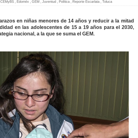
CEMyBS
,
Edoméx
,
GEM
,
Juventud
,
Política
,
Reporte Escarlata
,
Toluca
arazos en niñas menores de 14 años y reducir a la mitad
ndidad en las adolescentes de 15 a 19 años para el 2030,
rategia nacional, a la que se suma el GEM.