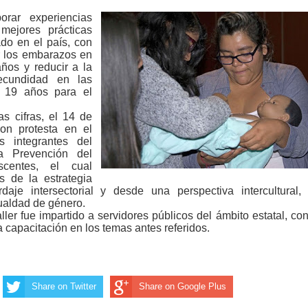
orar experiencias
 mejores prácticas
do en el país, con
ar los embarazos en
ños y reducir a la
ecundidad en las
 19 años para el
as cifras, el 14 de
on protesta en el
 integrantes del
a Prevención del
centes, el cual
s de la estrategia
daje intersectorial y desde una perspectiva intercultural,
aldad de género.
ler fue impartido a servidores públicos del ámbito estatal, con
a capacitación en los temas antes referidos.
Share on Twitter
Share on Google Plus