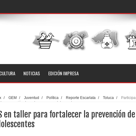
CULTURA
NOTICIAS
EDICIÓN IMPRESA
x
/
GEM
/
Juventud
/
Política
/
Reporte Escarlata
/
Toluca
/
Participa
r la prevención de embarazos en adolescentes
 en taller para fortalecer la prevención de
olescentes