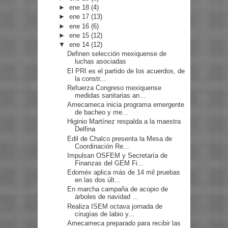
►
ene 18
(4)
►
ene 17
(13)
►
ene 16
(6)
►
ene 15
(12)
▼
ene 14
(12)
Definen selección mexiquense de
luchas asociadas
El PRI es el partido de los acuerdos, de
la constr...
Refuerza Congreso mexiquense
medidas sanitarias an...
Amecameca inicia programa emergente
de bacheo y me...
Higinio Martínez respalda a la maestra
Delfina
Edil de Chalco presenta la Mesa de
Coordinación Re...
Impulsan OSFEM y Secretaría de
Finanzas del GEM Fi...
Edoméx aplica más de 14 mil pruebas
en las dos últ...
En marcha campaña de acopio de
árboles de navidad ...
Realiza ISEM octava jornada de
cirugías de labio y...
Amecameca preparado para recibir las