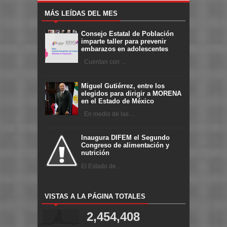
MÁS LEÍDAS DEL MES
Consejo Estatal de Población
imparte taller para prevenir
embarazos en adolescentes
Cuentan con ...
Miguel Gutiérrez, entre los
elegidos para dirigir a MORENA
en el Estado de México
En medio de las ...
Inaugura DIFEM el Segundo
Congreso de alimentación y
nutrición
El Estado de ...
VISTAS A LA PÁGINA TOTALES
2,454,408