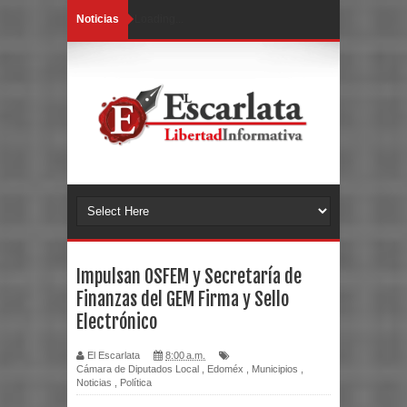
Noticias
Loading...
Impulsan OSFEM y Secretaría de
Finanzas del GEM Firma y Sello
Electrónico
El Escarlata
8:00 a.m.
Cámara de Diputados Local
,
Edoméx
,
Municipios
,
Noticias
,
Política