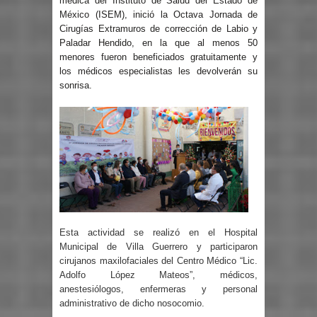
médica del Instituto de Salud del Estado de
México (ISEM), inició la Octava Jornada de
Cirugías Extramuros de corrección de Labio y
Paladar Hendido, en la que al menos 50
menores fueron beneficiados gratuitamente y
los médicos especialistas les devolverán su
sonrisa.
Esta actividad se realizó en el Hospital
Municipal de Villa Guerrero y participaron
cirujanos maxilofaciales del Centro Médico “Lic.
Adolfo López Mateos”, médicos,
anestesiólogos, enfermeras y personal
administrativo de dicho nosocomio.