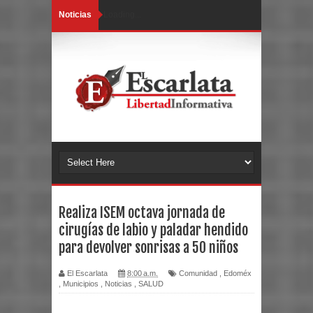
Noticias
Loading...
Realiza ISEM octava jornada de
cirugías de labio y paladar hendido
para devolver sonrisas a 50 niños
El Escarlata
8:00 a.m.
Comunidad
,
Edoméx
,
Municipios
,
Noticias
,
SALUD