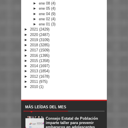
►
ene 08
(4)
►
ene 05
(4)
►
ene 04
(9)
►
ene 02
(4)
►
ene 01
(3)
►
2021
(2429)
►
2020
(2487)
►
2019
(3109)
►
2018
(3285)
►
2017
(1509)
►
2016
(1395)
►
2015
(1358)
►
2014
(1697)
►
2013
(1854)
►
2012
(1678)
►
2011
(975)
►
2010
(1)
MÁS LEÍDAS DEL MES
Consejo Estatal de Población
imparte taller para prevenir
embarazos en adolescentes