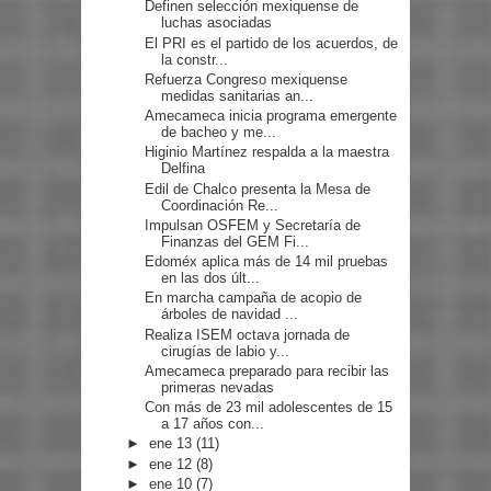
Definen selección mexiquense de
luchas asociadas
El PRI es el partido de los acuerdos, de
la constr...
Refuerza Congreso mexiquense
medidas sanitarias an...
Amecameca inicia programa emergente
de bacheo y me...
Higinio Martínez respalda a la maestra
Delfina
Edil de Chalco presenta la Mesa de
Coordinación Re...
Impulsan OSFEM y Secretaría de
Finanzas del GEM Fi...
Edoméx aplica más de 14 mil pruebas
en las dos últ...
En marcha campaña de acopio de
árboles de navidad ...
Realiza ISEM octava jornada de
cirugías de labio y...
Amecameca preparado para recibir las
primeras nevadas
Con más de 23 mil adolescentes de 15
a 17 años con...
►
ene 13
(11)
►
ene 12
(8)
►
ene 10
(7)