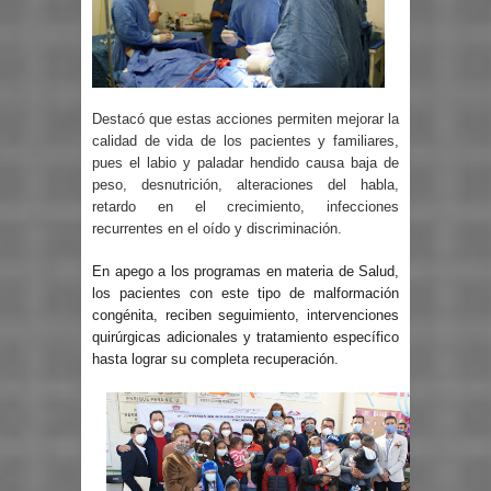
Destacó que estas acciones permiten mejorar la
calidad de vida de los pacientes y familiares,
pues el labio y paladar hendido causa baja de
peso, desnutrición, alteraciones del habla,
retardo en el crecimiento, infecciones
recurrentes en el oído y discriminación.
En apego a los programas en materia de Salud,
los pacientes con este tipo de malformación
congénita, reciben seguimiento, intervenciones
quirúrgicas adicionales y tratamiento específico
hasta lograr su completa recuperación.