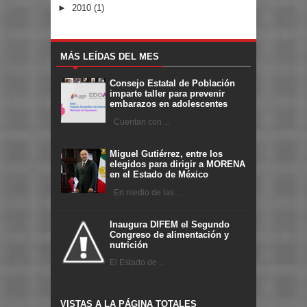
►
2010
(1)
MÁS LEÍDAS DEL MES
Consejo Estatal de Población
imparte taller para prevenir
embarazos en adolescentes
Cuentan con ...
Miguel Gutiérrez, entre los
elegidos para dirigir a MORENA
en el Estado de México
En medio de las ...
Inaugura DIFEM el Segundo
Congreso de alimentación y
nutrición
El Estado de ...
VISTAS A LA PÁGINA TOTALES