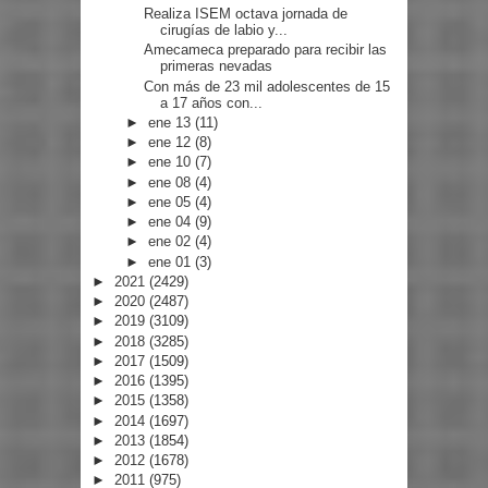
Realiza ISEM octava jornada de
cirugías de labio y...
Amecameca preparado para recibir las
primeras nevadas
Con más de 23 mil adolescentes de 15
a 17 años con...
►
ene 13
(11)
►
ene 12
(8)
►
ene 10
(7)
►
ene 08
(4)
►
ene 05
(4)
►
ene 04
(9)
►
ene 02
(4)
►
ene 01
(3)
►
2021
(2429)
►
2020
(2487)
►
2019
(3109)
►
2018
(3285)
►
2017
(1509)
►
2016
(1395)
►
2015
(1358)
►
2014
(1697)
►
2013
(1854)
►
2012
(1678)
►
2011
(975)