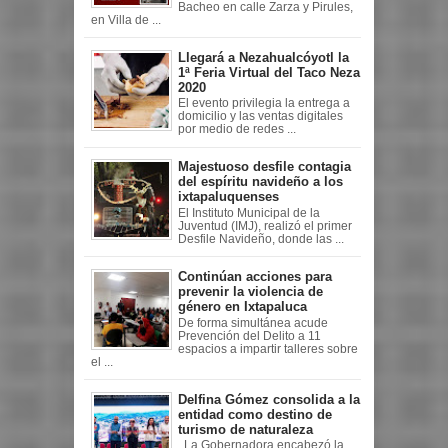
Bacheo en calle Zarza y Pirules,
en Villa de ...
Llegará a Nezahualcóyotl la
1ª Feria Virtual del Taco Neza
2020
El evento privilegia la entrega a
domicilio y las ventas digitales
por medio de redes ...
Majestuoso desfile contagia
del espíritu navideño a los
ixtapaluquenses
El Instituto Municipal de la
Juventud (IMJ), realizó el primer
Desfile Navideño, donde las ...
Continúan acciones para
prevenir la violencia de
género en Ixtapaluca
De forma simultánea acude
Prevención del Delito a 11
espacios a impartir talleres sobre
el ...
Delfina Gómez consolida a la
entidad como destino de
turismo de naturaleza
La Gobernadora encabezó la