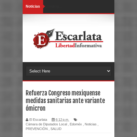
Noticias
Loading...
Refuerza Congreso mexiquense
medidas sanitarias ante variante
ómicron
El Escarlata
6:12 p.m.
Cámara de Diputados Local
,
Edoméx
,
Noticias
,
PREVENCIÓN
,
SALUD