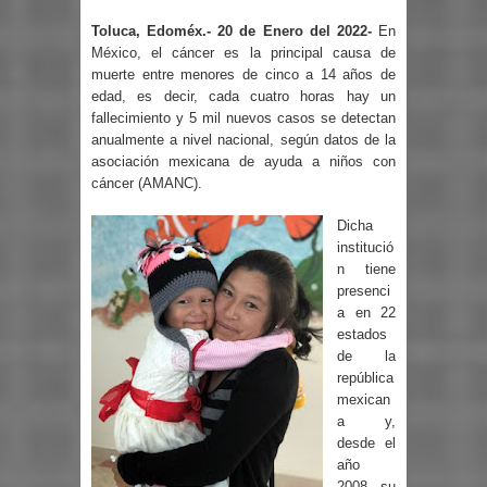
Toluca, Edoméx.- 20 de Enero del 2022-
En
México, el cáncer es la principal causa de
muerte entre menores de cinco a 14 años de
edad, es decir, cada cuatro horas hay un
fallecimiento y 5 mil nuevos casos se detectan
anualmente a nivel nacional, según datos de la
asociación mexicana de ayuda a niños con
cáncer (AMANC).
Dicha
institució
n tiene
presenci
a en 22
estados
de la
república
mexican
a y,
desde el
año
2008, su