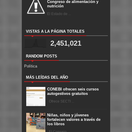
Congreso de alimentación y
nutrición
El Estado de ...
VISTAS A LA PÁGINA TOTALES
2,451,021
RANDOM POSTS
Política
MÁS LEÍDAS DEL AÑO
CONEBI ofrecen seis cursos
autogestivos gratuitos
Ofrece SECTI ...
Niñas, niños y jóvenes
fortalecen valores a través de
los libros
El Consejo ...