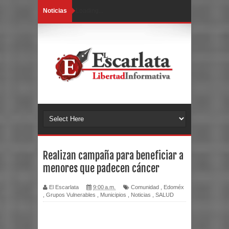
Noticias
Loading...
Realizan campaña para beneficiar a
menores que padecen cáncer
El Escarlata
9:00 a.m.
Comunidad
,
Edoméx
,
Grupos Vulnerables
,
Municipios
,
Noticias
,
SALUD