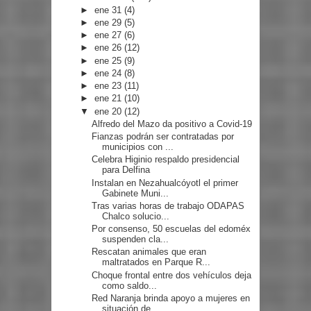
►
ene 31
(4)
►
ene 29
(5)
►
ene 27
(6)
►
ene 26
(12)
►
ene 25
(9)
►
ene 24
(8)
►
ene 23
(11)
►
ene 21
(10)
▼
ene 20
(12)
Alfredo del Mazo da positivo a Covid-19
Fianzas podrán ser contratadas por
municipios con ...
Celebra Higinio respaldo presidencial
para Delfina
Instalan en Nezahualcóyotl el primer
Gabinete Muni...
Tras varias horas de trabajo ODAPAS
Chalco solucio...
Por consenso, 50 escuelas del edoméx
suspenden cla...
Rescatan animales que eran
maltratados en Parque R...
Choque frontal entre dos vehículos deja
como saldo...
Red Naranja brinda apoyo a mujeres en
situación de...