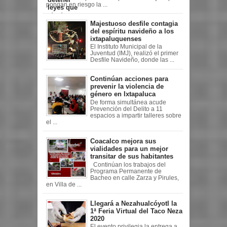
pongan en riesgo la ...
Majestuoso desfile contagia
del espíritu navideño a los
ixtapaluquenses
El Instituto Municipal de la
Juventud (IMJ), realizó el primer
Desfile Navideño, donde las ...
Continúan acciones para
prevenir la violencia de
género en Ixtapaluca
De forma simultánea acude
Prevención del Delito a 11
espacios a impartir talleres sobre
el ...
Coacalco mejora sus
vialidades para un mejor
transitar de sus habitantes
Continúan los trabajos del
Programa Permanente de
Bacheo en calle Zarza y Pirules,
en Villa de ...
Llegará a Nezahualcóyotl la
1ª Feria Virtual del Taco Neza
2020
El evento privilegia la entrega a