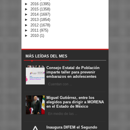
►
2016
(1395)
►
2015
(1358)
►
2014
(1697)
►
2013
(1854)
►
2012
(1678)
►
2011
(975)
►
2010
(1)
MÁS LEÍDAS DEL MES
Consejo Estatal de Población
imparte taller para prevenir
embarazos en adolescentes
Cuentan con ...
Miguel Gutiérrez, entre los
elegidos para dirigir a MORENA
en el Estado de México
En medio de las ...
Inaugura DIFEM el Segundo