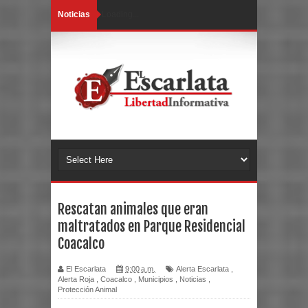
Noticias
Loading...
Rescatan animales que eran
maltratados en Parque Residencial
Coacalco
El Escarlata
9:00 a.m.
Alerta Escarlata
,
Alerta Roja
,
Coacalco
,
Municipios
,
Noticias
,
Protección Animal