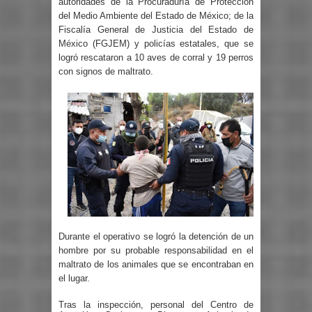
autoridades de la Procuraduría de Protección
del Medio Ambiente del Estado de México; de la
Fiscalía General de Justicia del Estado de
México (FGJEM) y policías estatales, que se
logró rescataron a 10 aves de corral y 19 perros
con signos de maltrato.
Durante el operativo se logró la detención de un
hombre por su probable responsabilidad en el
maltrato de los animales que se encontraban en
el lugar.
Tras la inspección, personal del Centro de