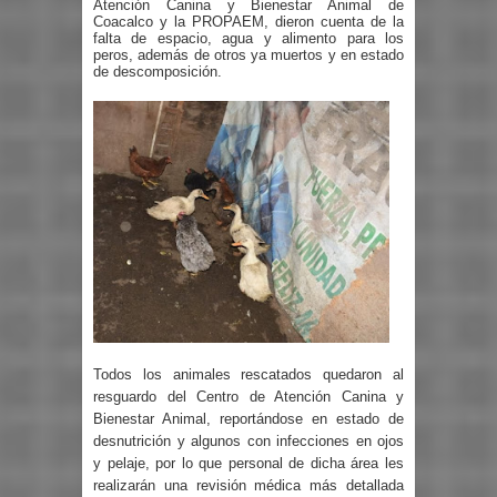
Atención Canina y Bienestar Animal de
Coacalco y la PROPAEM, dieron cuenta de la
falta de espacio, agua y alimento para los
peros, además de otros ya muertos y en estado
de descomposición.
Todos los animales rescatados quedaron al
resguardo del Centro de Atención Canina y
Bienestar Animal, reportándose en estado de
desnutrición y algunos con infecciones en ojos
y pelaje, por lo que personal de dicha área les
realizarán una revisión médica más detallada