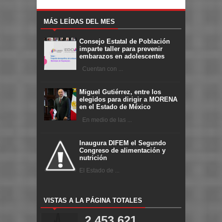
MÁS LEÍDAS DEL MES
Consejo Estatal de Población
imparte taller para prevenir
embarazos en adolescentes
Cuentan con ...
Miguel Gutiérrez, entre los
elegidos para dirigir a MORENA
en el Estado de México
En medio de las ...
Inaugura DIFEM el Segundo
Congreso de alimentación y
nutrición
El Estado de ...
VISTAS A LA PÁGINA TOTALES
2,453,621