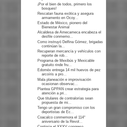
¡Por el bien de todos, primero los
bosques!
Rescatan fauna exótica y asegura
armamento en Ocoy...
Estado de México, pionero del
Bienestar Animal
Alcaldesa de Amecameca encabeza el
desfile conmemo...
Como instruyó Delfina Gómez, brigadas
continúan la...
Recuperan mercancía y vehículos con
reporte de rob...
Programa de Mexibús y Mexicable
gratuito rinde fru...
Edoméx entrega 14 mil huevos de pez
arcoíris a pro...
Mala planeación e improvisación
ocasionan observac...
Plantea GPPAN crear estrategia para
atención a pri...
Que titulares de contralorías sean
propuesta de mi...
Tengo un gran compromiso con los
deportistas de Ec...
Coacalco conmemora el 114°
aniversario de la Revol...
Continúa el XXXV congreso