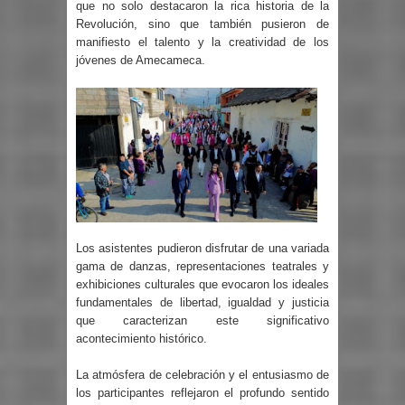
que no solo destacaron la rica historia de la
Revolución, sino que también pusieron de
manifiesto el talento y la creatividad de los
jóvenes de Amecameca.
Los asistentes pudieron disfrutar de una variada
gama de danzas, representaciones teatrales y
exhibiciones culturales que evocaron los ideales
fundamentales de libertad, igualdad y justicia
que caracterizan este significativo
acontecimiento histórico.
La atmósfera de celebración y el entusiasmo de
los participantes reflejaron el profundo sentido