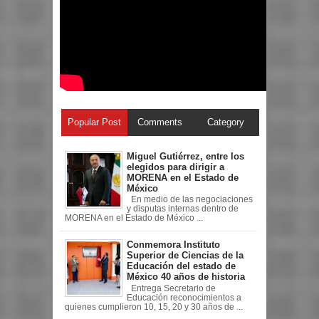
Popular Post
Comments
Category
Miguel Gutiérrez, entre los
elegidos para dirigir a
MORENA en el Estado de
México
En medio de las negociaciones
y disputas internas dentro de
MORENA en el Estado de México ...
Conmemora Instituto
Superior de Ciencias de la
Educación del estado de
México 40 años de historia
Entrega Secretario de
Educación reconocimientos a
quienes cumplieron 10, 15, 20 y 30 años de ...