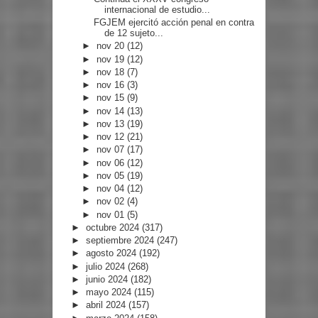
internacional de estudio...
FGJEM ejercitó acción penal en contra
de 12 sujeto...
►
nov 20
(12)
►
nov 19
(12)
►
nov 18
(7)
►
nov 16
(3)
►
nov 15
(9)
►
nov 14
(13)
►
nov 13
(19)
►
nov 12
(21)
►
nov 07
(17)
►
nov 06
(12)
►
nov 05
(19)
►
nov 04
(12)
►
nov 02
(4)
►
nov 01
(5)
►
octubre 2024
(317)
►
septiembre 2024
(247)
►
agosto 2024
(192)
►
julio 2024
(268)
►
junio 2024
(182)
►
mayo 2024
(115)
►
abril 2024
(157)