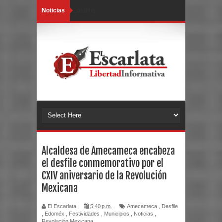
Noticias
Loading...
Alcaldesa de Amecameca encabeza
el desfile conmemorativo por el
CXIV aniversario de la Revolución
Mexicana
El Escarlata
5:40 p.m.
Amecameca
,
Desfile
,
Edoméx
,
Festividades
,
Municipios
,
Noticias
,
Revolución Mexicana