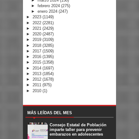
►
marzo 2024
(158)
►
febrero 2024
(275)
►
enero 2024
(247)
►
2023
(1149)
►
2022
(2281)
►
2021
(2429)
►
2020
(2487)
►
2019
(3109)
►
2018
(3285)
►
2017
(1509)
►
2016
(1395)
►
2015
(1358)
►
2014
(1697)
►
2013
(1854)
►
2012
(1678)
►
2011
(975)
►
2010
(1)
MÁS LEÍDAS DEL MES
Consejo Estatal de Población
imparte taller para prevenir
embarazos en adolescentes