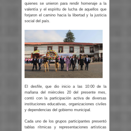
quienes se unieron para rendir homenaje a la
valentía y el espíritu de lucha de aquellos que
forjaron el camino hacia la libertad y la justicia
social del país.
El desfile, que dio inicio a las 10:00 de la
mañana del miércoles 20 del presente mes,
contó con la participación activa de diversas
instituciones educativas, organizaciones civiles
y dependencias del gobierno municipal.
Cada uno de los grupos participantes presentó
tablas rítmicas y representaciones artísticas